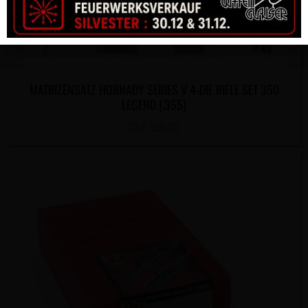
MATRIZENSATZ HORNADY SERIES V 4-DIE RIFLE SET 350
LEGEND (.355)
CHF
156.00