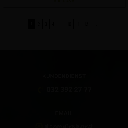
2
3
4
10
11
12
→
1
…
KUNDENDIENST
032 392 27 77
EMAIL
shop@waffenglauser.ch