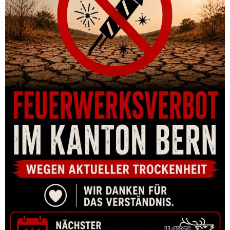
MATRIZENSATZ HORNADY SERIES III 2-DIE RIFLE SET 7.5 SWISS
K31 (.308)
CHF
101.00