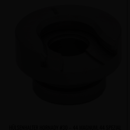
HÜLSENHALTER HORNADY #30 – 44 MAGNUM, 44 SPEZIAL