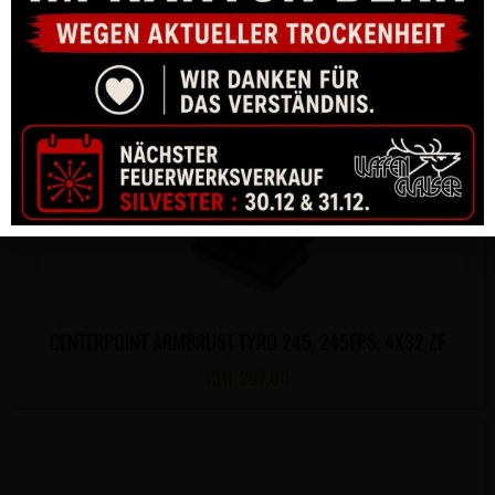
CENTERPOINT ARMBRUST TYRO 245, 245FPS, 4X32 ZF
CHF
297.00