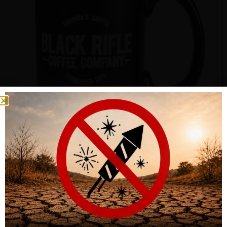
BLACK RIFLE COFFEE AMERICA’S COFFEE® LOGO KAFFEETASSE
CHF
41.50