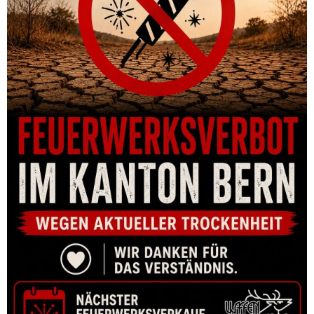
HALBAUTOMAT CZ SCORPION PISTOL EVO 3 S1 9MM PARA
ODG – OHNE MAGAZIN
CHF
1,495.00