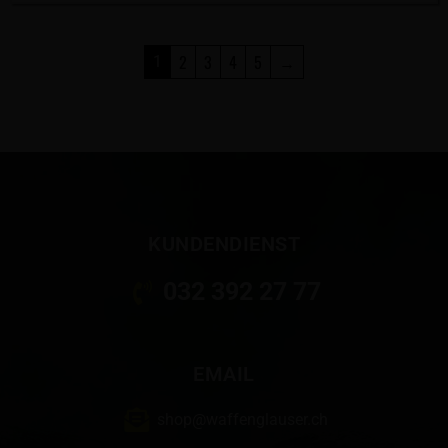
2
3
4
5
→
1
KUNDENDIENST
032 392 27 77
EMAIL
shop@waffenglauser.ch