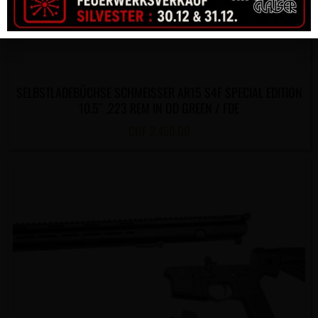
SELBSTLADEBÜCHSE SCHMEISSER AR15 S4F SPECIAL EDITION
10.5″ .223 REM IN OD GREEN / FDE
CHF
2,450.00