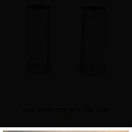
CHOKE BRENNER BF18/ BF 20 – FULL CHOKE
CHF
30.00