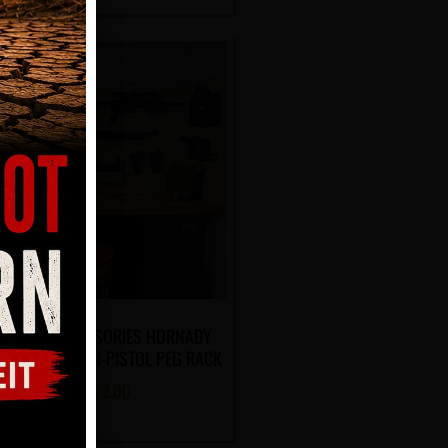
CURITY ACCESSORIES HORNADY
ARE-LOK MULTI-PISTOL PEG RACK
CHF
28.00