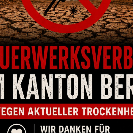
RIES HORNADY
SECURITY ACCESSORIES HORNADY
SE
/PISTOL 6-GUN
SQUARE-LOK VERTICAL GUN RACK (3-
SQU
GUN)
00
CHF
64.00