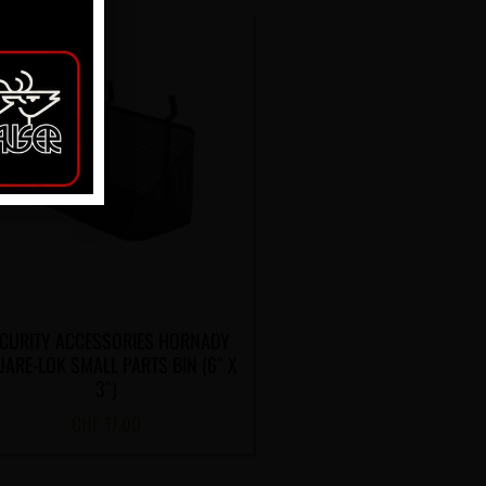
CURITY ACCESSORIES HORNADY
ARE-LOK SMALL PARTS BIN (6″ X
3″)
CHF
17.00