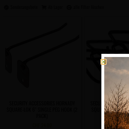
Sonderangebote
Ab Lager
alle Filter löschen
SECURITY ACCESSORIES HORNADY
SECURITY ACCESSO
SQUARE-LOK 6″ SINGLE PEG HOOK (2
SQUARE-LOK RIFLE
PACK)
RACK
CHF
24.00
CHF
33.