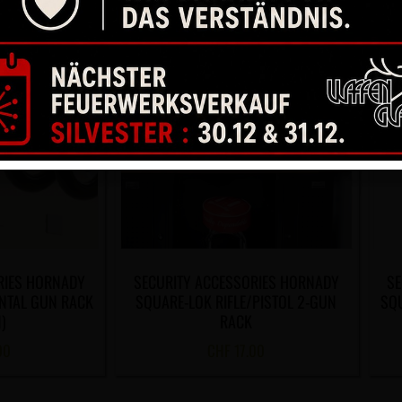
RIES HORNADY
SECURITY ACCESSORIES HORNADY
SE
NTAL GUN RACK
SQUARE-LOK RIFLE/PISTOL 2-GUN
SQU
)
RACK
00
CHF
17.00