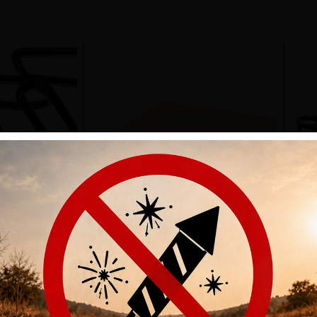
RIES HORNADY
SECURITY ACCESSORIES HORNADY
SE
/PISTOL 4-GUN
SQUARE-LOK SHELF 12″ W X 12″ D
SQ
CHF
28.00
00