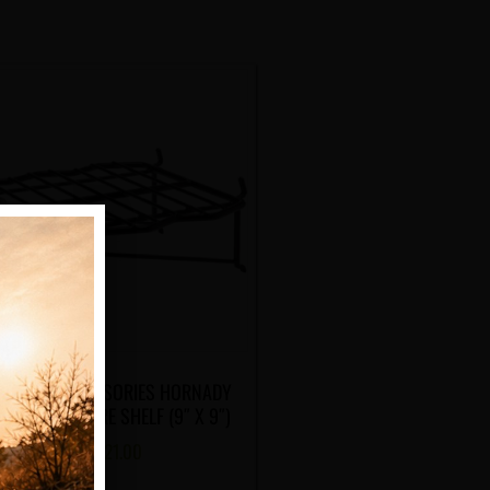
CURITY ACCESSORIES HORNADY
UARE-LOK WIRE SHELF (9″ X 9″)
CHF
21.00