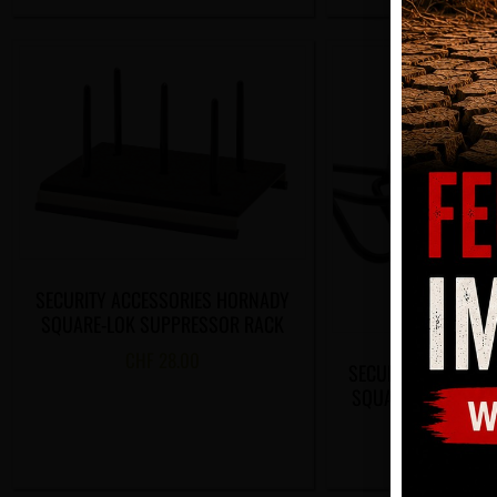
SECURITY ACCESSORIES HORNADY
SQUARE-LOK SUPPRESSOR RACK
CHF
28.00
SECURITY ACCESSO
SQUARE-LOK RIFLE
RACK
CHF
21.