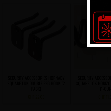
SECURITY ACCESSORIES HORNADY
SECURITY ACCESSO
SQUARE-LOK DOUBLE PEG HOOK (2
SQUARE-LOK HORIZO
PACK)
(1-GUN
CHF
22.00
CHF
11.