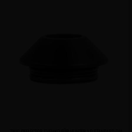
TWIG DEFLECTOR SVEMKO FÜR HUNTER 1.0 STANDARD QM