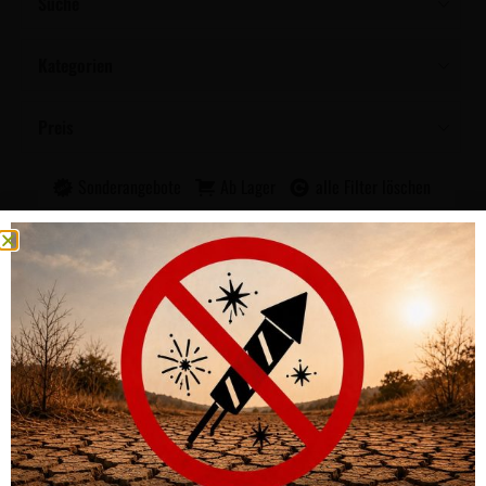
Suche
Kategorien
Preis
Sonderangebote
Ab Lager
alle Filter löschen