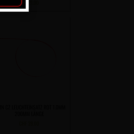
CHF
21.00
N CZ LEUCHTEINSATZ ROT 1.0MM
200MM LÄNGE
CHF
28.00