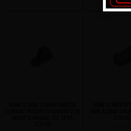
KORN CZ HÖHE 5.50MM GERIFFELT
KORN CZ FIBER OPT
SCHWARZ PASSEND ZU SHADOW 2, TS
HÖHE 8.50MM SHADOW
(NICHT TS ORANGE), TS2, SP-01,
CZ75/85
CZ75/85
CHF
53.