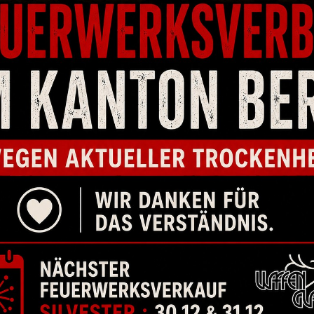
PUNKT 6.25MM
KORN CZ HÖHE 7.50MM GERIFFELT
, TS, SP-01, P-
SCHWARZ PASSEND ZU SHADOW 2, TS
6.
-09
(NICHT TS ORANGE), TS2, SP-01,
(NI
CZ75/85
00