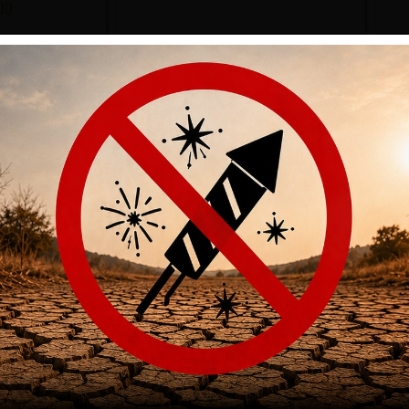
00
IK ROT 1.5MM
KORN CZ FIBEROPTIK FÜR SHADOW 2
 2, TS, SP-01,
TARGET / TS2 ORANGE HÖHE 6.25MM
8.
/97
(NI
CHF
39.00
00