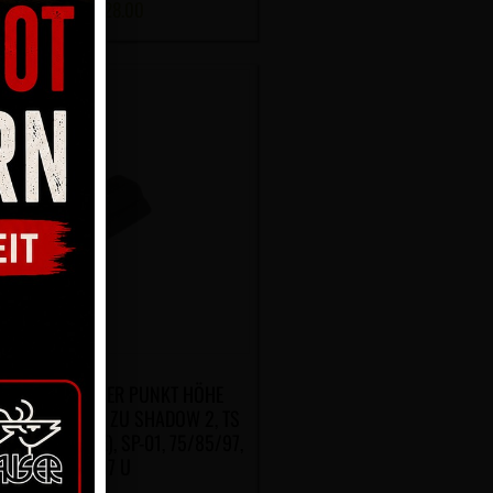
CHF
28.00
KORN CZ WEISSER PUNKT HÖHE
50MM PASSEND ZU SHADOW 2, TS
CHT TS ORANGE), SP-01, 75/85/97,
P-07 U