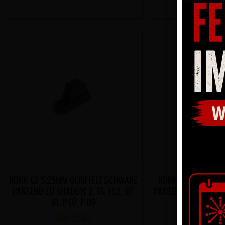
KORN CZ 5.25MM GERIFFELT SCHWARZ
KORN CZ WEISSER 
PASSEND ZU SHADOW 2, TS, TS2, SP-
PASSEND ZU SHADOW 2
01, P-07, P-09
07 UND P
CHF
28.00
CHF
21.