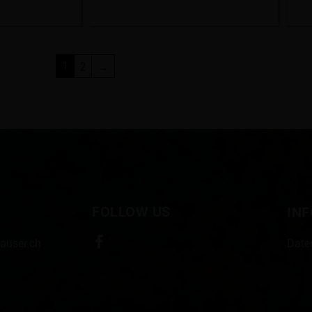
2
→
1
FOLLOW US
IN
auser.ch
Date