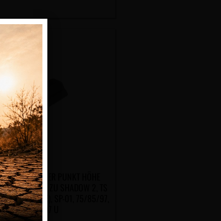
KORN CZ WEISSER PUNKT HÖHE
50MM PASSEND ZU SHADOW 2, TS
CHT TS ORANGE), SP-01, 75/85/97,
P-07 U