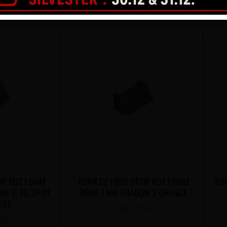
CHF
21.00
IK ROT 1.5MM
KORN CZ FIBER OPTIK ROT 1.0MM
KOR
 2, TS, SP-01,
HÖHE 7.MM SHADOW 2 ORANGE
/97
CHF
57.00
00