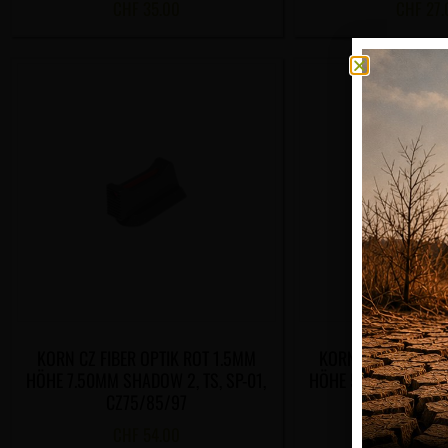
CHF
35.00
CHF
27.
KORN CZ FIBER OPTIK ROT 1.5MM
KORN CZ FIBRE OPT
HÖHE 7.50MM SHADOW 2, TS, SP-01,
HÖHE 5.75MM SHADOW
CZ75/85/97
CZ75/85
CHF
54.00
CHF
53.