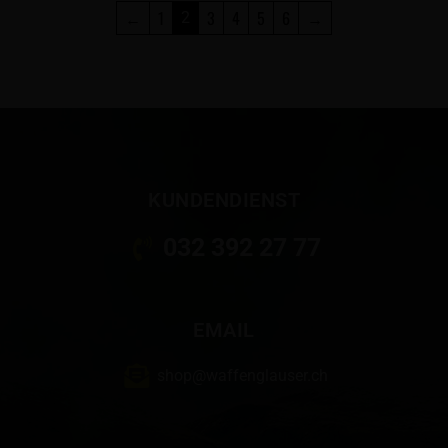
←
1
3
4
5
6
→
2
KUNDENDIENST
032 392 27 77
EMAIL
shop@waffenglauser.ch