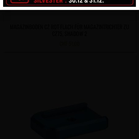
MAGAZINBODEN CZ ROT FLACH FÜR MAGAZINTRICHTER ZU
CZ75, SHADOW 2
CHF
51.00