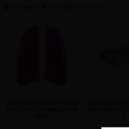
Sonderangebote
Ab Lager
alle Filter löschen
GRIFFSCHALE CZ SHADOW 2 EIN PAAR
MAGAZINBODEN CZ SI
VIOLETT LANG – FÜR GEBRAUCH OHNE
MAGAZINTRICHTER Z
FUNNEL
2
CHF
134.00
CHF
41.