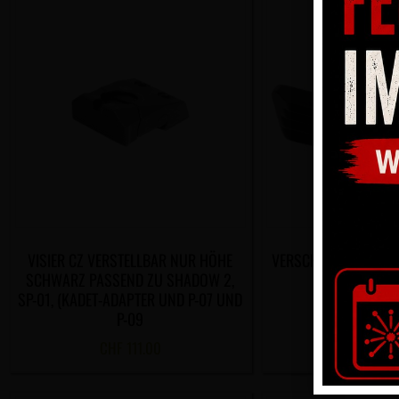
VISIER CZ VERSTELLBAR NUR HÖHE
VERSCHLUSSFANGHE
SCHWARZ PASSEND ZU SHADOW 2,
2
SP-01, (KADET-ADAPTER UND P-07 UND
CHF
53.
P-09
CHF
111.00