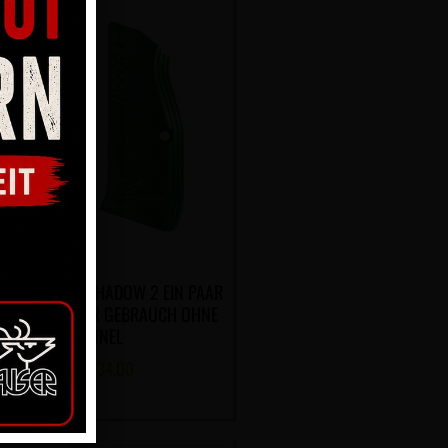
FFSCHALE CZ SHADOW 2 EIN PAAR
ÜN LANG – FÜR GEBRAUCH OHNE
FUNNEL
CHF
134.00