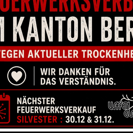
BEL CZ SHADOW
GRIFFSCHALE CZ SHADOW 2 COMPACT
GRI
SCHWARZ
GR
00
CHF
134.00