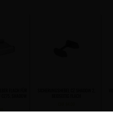
LBER FLACH FÜR
SICHERUNGSHEBEL CZ SHADOW 2,
VI
U CZ75, SHADOW
BEIDSEITIG FLACH
CHF
84.00
00