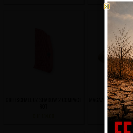
GRIFFSCHALE CZ SHADOW 2 COMPACT
MAGAZINTRICHTER CZ
ROT
01 CZ7
CHF
134.00
CHF
194