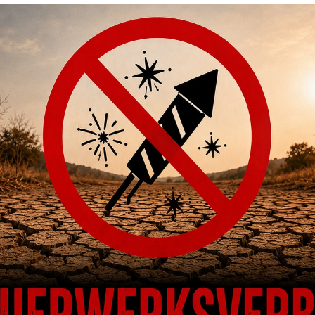
 MESSING ZU SP-
GRIFFSCHALE CZ TS & SP-01
D
5
ALUMINIUM SCHWARZ 1 PAAR LANG
GR
.00
CHF
117.00