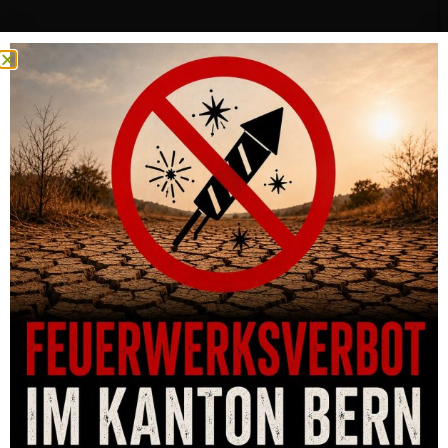
REPETIERBÜCHSE CZ 600 AMERICAN, .243 WIN, 5-SCHUSS,
LAUF 508MM, M15X1
CHF
1,530.00