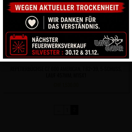
REPETIERBÜCHSE CZ 600 AMERICAN, 7.62×39, 5-SCHUSS,
LAUF 457MM, M15X1
CHF
1,530.00
←
1
2