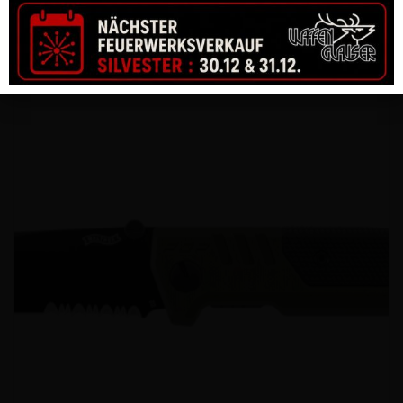
BUCK OPEN SEASEN SKINNER, S30V KLINGE, DYMANDWOOD
GRIFF
CHF
196.00