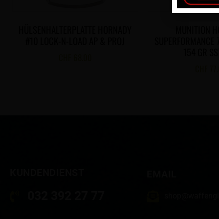
HÜLSENHALTERPLATTE HORNADY
MUNITION 
#10 LOCK-N-LOAD AP & PROJ
SUPERFORMANCE 
154 GR SS
CHF
68.00
CHF
77
KUNDENDIENST
EMAIL
032 392 27 77
shop@waffengl