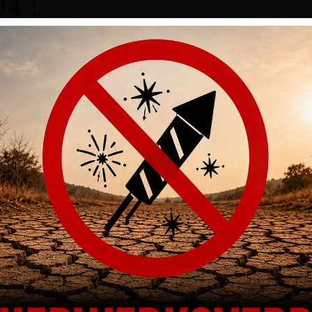
DIESES PRODUKT AN
Artikelnummer
SH-8010243
Kategorien
Munition
,
Patronen
,
Büchsenpat
Ihres Gewehrs auf bis zu 200 fps ohne zusätzlichen Kammerdruck, Rücksto
.Superformance verwendet progressive Treibmittel, die Ihren bevorzugten 
kömmlicher Munition einfach unerreichbar ist.Technische Daten:· Kaliber:
: 20 Stück.