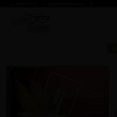
032 392 27 77
shop@waffenglauser.ch
H