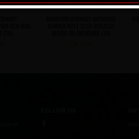
HORNADY
MUNITION HORNADY AMERICAN
VO
7MM REM MAG
GUNNER RIFLE 12 GA REDUCED
T (20)
RECOIL 00 BUCKSHOT (10)
.00
CHF
21.00
FOLLOW US
IN
auser.ch
Date