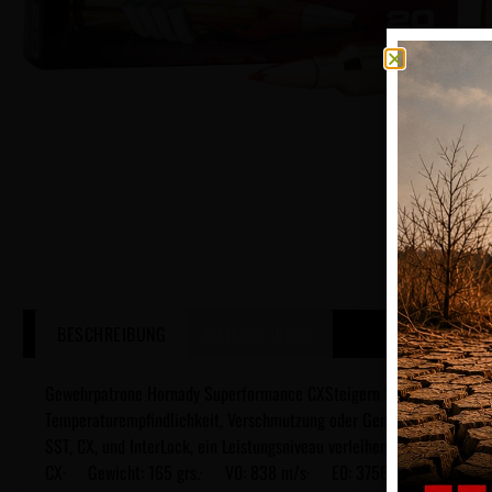
BESCHREIBUNG
WEITERE INFOS
Gewehrpatrone Hornady Superformance CXSteigern Sie die Leistung 
Temperaturempfindlichkeit, Verschmutzung oder Genauigkeitsverlust
SST, CX, und InterLock, ein Leistungsniveau verleihen, das mit her
CX· Gewicht: 165 grs.· V0: 838 m/s· E0: 3756 J.· Verpackung