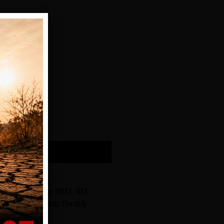
FRAGEN
ronen
ß, Mündungsknall,
Geschossen vom Typ VMAX, NTX,
 .308 Win.· Geschoss: Hornady