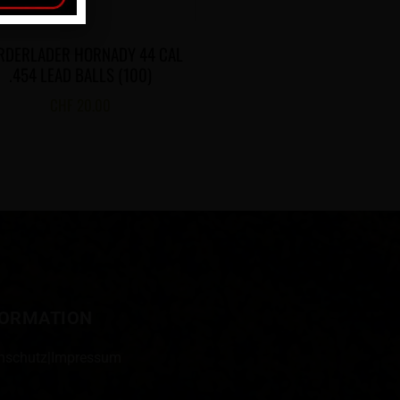
RDERLADER HORNADY 44 CAL
.454 LEAD BALLS (100)
CHF
20.00
FORMATION
nschutz
|
Impressum