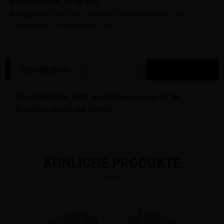
Artikelnummer
OE-BP3907
Kategorien
Munition
,
Patronen
,
Büchsenpatronen
,
nach
Produktelinie
,
Professional Steel
BESCHREIBUNG
WEITERE INFOS
Diese Produktlinie bietet verschiedene Lösungen für die
Disziplinen Compak und Sporting.
ÄHNLICHE PRODUKTE