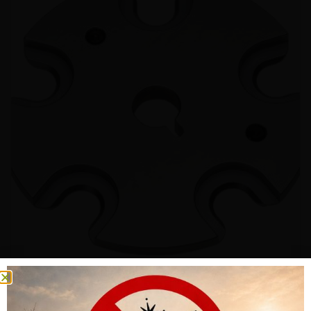
HÜLSENHALTERPLATTE HORNADY #10 LOCK-N-LOAD AP & PROJ
CHF
68.00