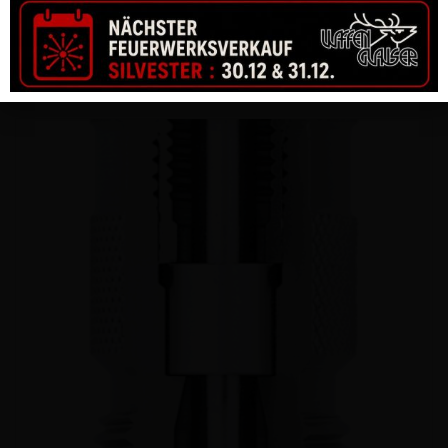
MUNITION HORNADY CUSTOM 243 WIN 87 GR V-MAX (20)
CHF
58.00