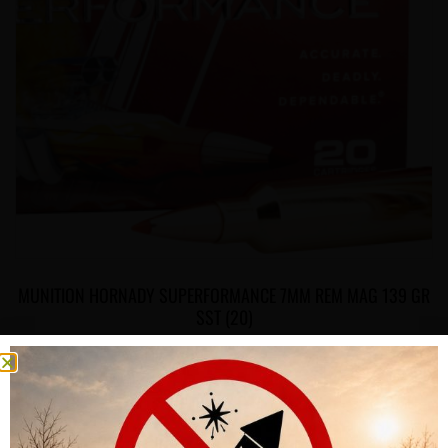
MUNITION HORNADY SUPERFORMANCE 7MM REM MAG 139 GR
SST (20)
CHF
77.00