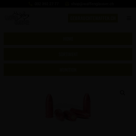
032 392 27 77
shop@waffenglauser.ch
GEBRAUCHTEWAFFEN.CH
HOME
SORTIMENT
MUNITION