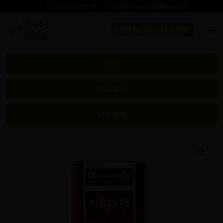
032 392 27 77
shop@waffenglauser.ch
GEBRAUCHTEWAFFEN.CH
HOME
SORTIMENT
MUNITION