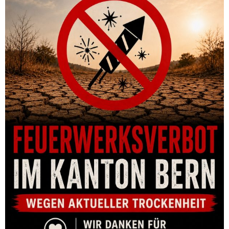
HÜLSENHALTERPLATTE HORNADY #10 LOCK-N-LOAD AP & PROJ
CHF
68.00