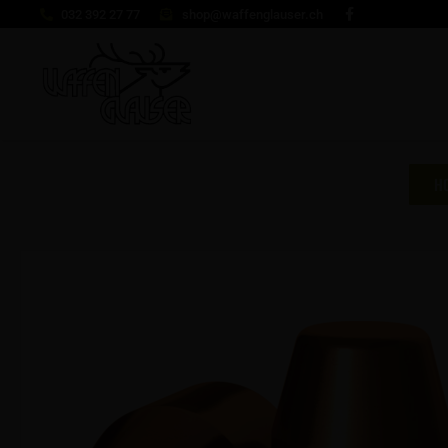
032 392 27 77
shop@waffenglauser.ch
H