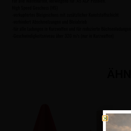
Für alle Waffenarten, vorwiegend für .45 ACP Pistolen.
High Speed Geschoss (HS)
-verkupfertes Bleigeschoss mit zusätzlicher Kunststoffschicht
-verhindert Abschmelzungen und Bleiabrieb
-für alle Ladungen in Kurzwaffen und für reduzierte Büchsenladunge
-Geschwindigkeitsniveau über 320 m/s (nur in Kurzwaffen)
ÄHN