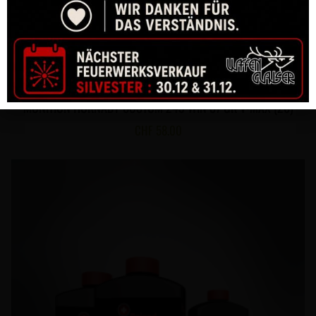
MUNITION HORNADY CUSTOM 243 WIN 87 GR V-MAX (20)
CHF
58.00