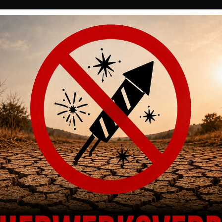
DIESES PRODUKT AN
Artikelnummer
SH-7200115
Kategorien
Optik
,
Montagen & Schienen
,
2-