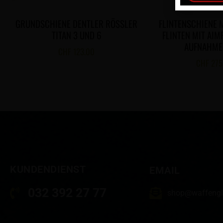
GRUNDSCHIENE DENTLER RÖSSLER T
FLINTENSCHIENE 
ITAN 3 UND 6
FLINTEN MIT AIM
AUFNAHME
CHF
123.00
CHF
275
KUNDENDIENST
EMAIL
032 392 27 77
shop@waffengl