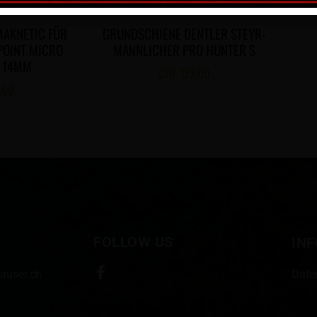
MAKNETIC FÜR
GRUNDSCHIENE DENTLER STEYR-
POINT MICRO
MANNLICHER PRO HUNTER S
 14MM
CHF
123.00
.00
FOLLOW US
IN
auser.ch
Date