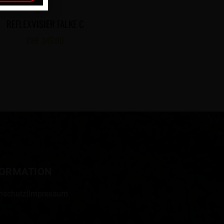
REFLEXVISIER FALKE C
CHF
345.00
FORMATION
nschutz
|
Impressum