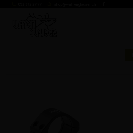
032 392 27 77
shop@waffenglauser.ch