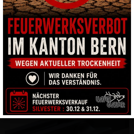
RING DENTLER Ø34,0MM = BH 3,5MM STAHL
CHF
68.00