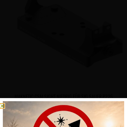
MAKNETIC CSM SIGHT NIEDRIG FÜR SIG SAUER P226
CHF
195.00