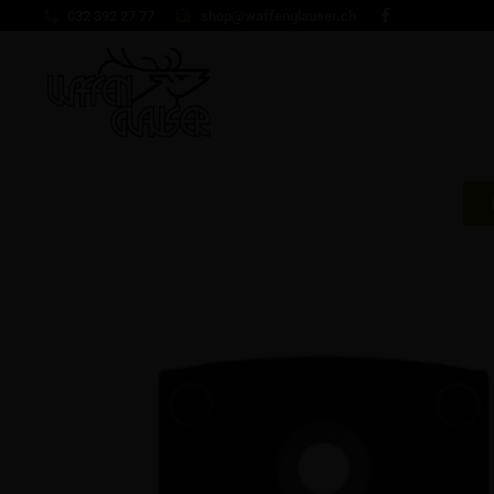
032 392 27 77
shop@waffenglauser.ch