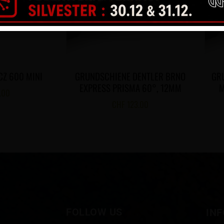
CZ 600 MINI
GRUNDSCHIENE DENTLER BRNO
GR
EXPRESS PRISMA 60°, 12MM
M
.00
CHF
123.00
FOLLOW US
IN