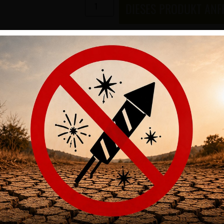
DIESES PRODUKT AN
Artikelnummer
SH-7200716
Kategorien
Optik
,
Montagen & Schienen
,
Sc