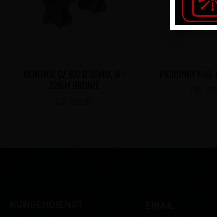
MONTAGE CZ 527 Ø 30MM, H =
PICATINNY RAIL 
22MM BRONZÉ
CHF
105
CHF
200.00
KUNDENDIENST
EMAIL