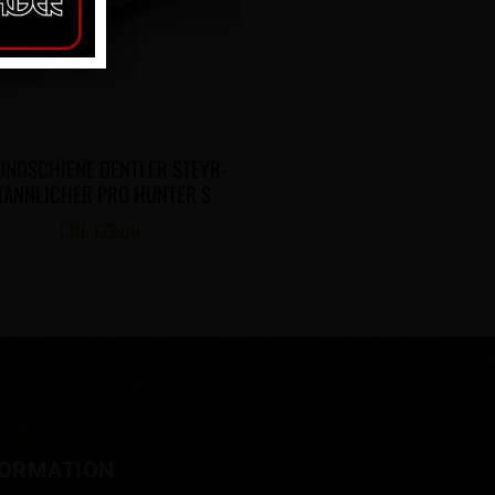
UNDSCHIENE DENTLER STEYR-
ANNLICHER PRO HUNTER S
CHF
123.00
FORMATION