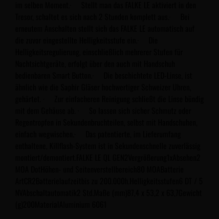
im selben Moment.· Stellt man das FALKE LE aktiviert in den
Tresor, schaltet es sich nach 2 Stunden komplett aus.· Bei
erneutem Anschalten stellt sich das FALKE LE automatisch auf
die zuvor eingestellte Helligkeitsstufe ein.· Die
Helligkeitsregulierung, einschließlich mehrerer Stufen für
Nachtsichtgeräte, erfolgt über den auch mit Handschuh
bedienbaren Smart Button.· Die beschichtete LED-Linse, ist
ähnlich wie die Saphir Gläser hochwertiger Schweizer Uhren,
gehärtet. · Zur einfacheren Reinigung schließt die Linse bündig
mit dem Gehäuse ab. · So lassen sich sicher Schmutz oder
Regentropfen in Sekundenbruchteilen, selbst mit Handschuhen,
einfach wegwischen.· Das patentierte, im Lieferumfang
enthaltene, Killflash-System ist in Sekundenschnelle zuverlässig
montiert/demontiert.FALKE LE QL GEN2Vergrößerung1xAbsehen2
MOA DotHöhen- und Seitenverstellbereich80 MOABatterie
ArtCR2Batterielaufzeitbis zu 200.000h.Helligkeitsstufen6 DT / 5
NVAbschaltautomatik2 Std.Maße (mm)87,4 x 53,2 x 63,7Gewicht
(g)200MaterialAluminium 6061