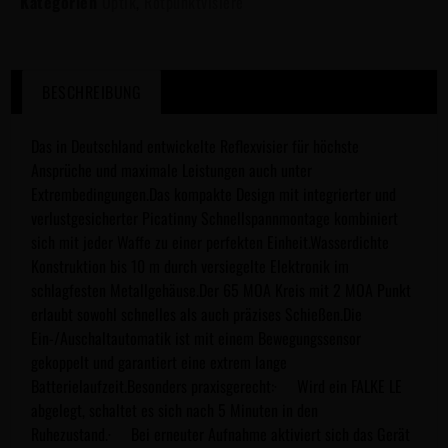
Kategorien
Optik
,
Rotpunktvisiere
BESCHREIBUNG
Das in Deutschland entwickelte Reflexvisier für höchste
Ansprüche und maximale Leistungen auch unter
Extrembedingungen.Das kompakte Design mit integrierter und
verlustgesicherter Picatinny Schnellspannmontage kombiniert
sich mit jeder Waffe zu einer perfekten Einheit.Wasserdichte
Konstruktion bis 10 m durch versiegelte Elektronik im
schlagfesten Metallgehäuse.Der 65 MOA Kreis mit 2 MOA Punkt
erlaubt sowohl schnelles als auch präzises Schießen.Die
Ein-/Auschaltautomatik ist mit einem Bewegungssensor
gekoppelt und garantiert eine extrem lange
Batterielaufzeit.Besonders praxisgerecht:· Wird ein FALKE LE
abgelegt, schaltet es sich nach 5 Minuten in den
Ruhezustand.· Bei erneuter Aufnahme aktiviert sich das Gerät