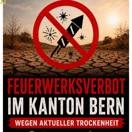
RING DENTLER Ø34,0MM = BH 3,5MM STAHL
CHF
68.00