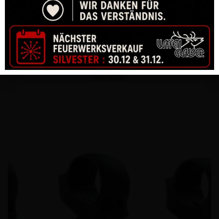
RING DENTLER Ø25,4MM = BH 9,5MM STAHL
CHF
53.00