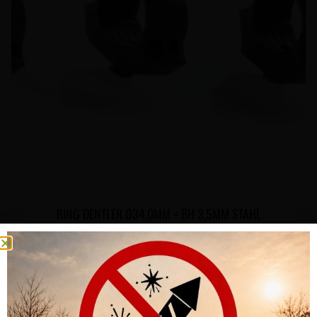
RING DENTLER Ø34,0MM = BH 3,5MM STAHL
CHF
68.00