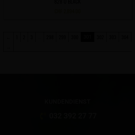
828 U BLACK
CHF
2,894.00
←
1
2
3
298
299
300
302
303
304
…
301
→
KUNDENDIENST
032 392 27 77