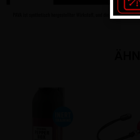
PAVA ist synthetisch hergestellter Wirkstoff, und die Sprays sind unb
ÄHN