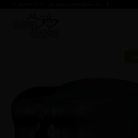
032 392 27 77
shop@waffenglauser.ch
HO