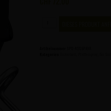
CHF
72.00
DIESES PRODUKT AN
Artikelnummer
SPO-RSG6PAVA
Kategorien
Sicherheit
,
Pfefferspray
,
für Sic