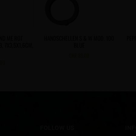
ND ME ROT
HANDSCHELLEN S & W MOD. 100
PEP
, 7X3,5X1,6CM,
BLUE
CHF
88.00
.90
FOLLOW US
IN