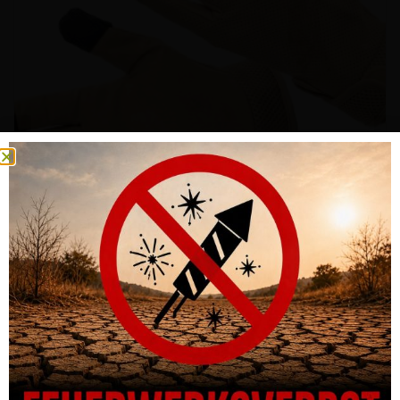
DEFCON 5 HANDSCHUHE VENTILATED MULTIUSE, TOUCHSCREEN
FRIENDLY, COYOTE TAN
CHF
34.00
AUSFÜHRUNG WÄHLEN