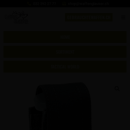
032 392 27 77
shop@waffenglauser.ch
GEBRAUCHTEWAFFEN.CH
HOME
SORTIMENT
TACTICAL WORLD