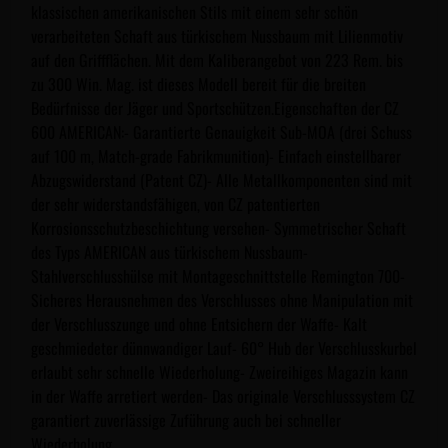
klassischen amerikanischen Stils mit einem sehr schön
verarbeiteten Schaft aus türkischem Nussbaum mit Lilienmotiv
auf den Griffflächen. Mit dem Kaliberangebot von 223 Rem. bis
zu 300 Win. Mag. ist dieses Modell bereit für die breiten
Bedürfnisse der Jäger und Sportschützen.Eigenschaften der CZ
600 AMERICAN:- Garantierte Genauigkeit Sub-MOA (drei Schuss
auf 100 m, Match-grade Fabrikmunition)- Einfach einstellbarer
Abzugswiderstand (Patent CZ)- Alle Metallkomponenten sind mit
der sehr widerstandsfähigen, von CZ patentierten
Korrosionsschutzbeschichtung versehen- Symmetrischer Schaft
des Typs AMERICAN aus türkischem Nussbaum-
Stahlverschlusshülse mit Montageschnittstelle Remington 700-
Sicheres Herausnehmen des Verschlusses ohne Manipulation mit
der Verschlusszunge und ohne Entsichern der Waffe- Kalt
geschmiedeter dünnwandiger Lauf- 60° Hub der Verschlusskurbel
erlaubt sehr schnelle Wiederholung- Zweireihiges Magazin kann
in der Waffe arretiert werden- Das originale Verschlusssystem CZ
garantiert zuverlässige Zuführung auch bei schneller
Wiederholung