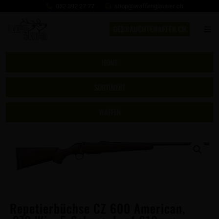
032 392 27 77
shop@waffenglauser.ch
GEBRAUCHTEWAFFEN.CH
HOME
SORTIMENT
WAFFEN
Repetierbüchse CZ 600 American,