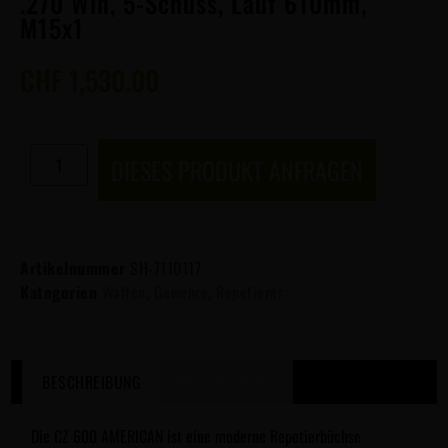
.270 Win, 5-Schuss, Lauf 610mm,
M15x1
CHF
1,530.00
DIESES PRODUKT ANFRAGEN
Artikelnummer
SH-7110117
Kategorien
Waffen
,
Gewehre
,
Repetierer
BESCHREIBUNG
WEITERE INFOS
Die CZ 600 AMERICAN ist eine moderne Repetierbüchse