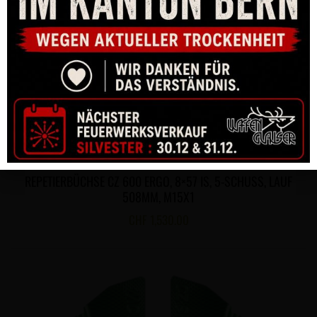
REPETIERBÜCHSE CZ 600 ERGO, 8×57 IS, 5-SCHUSS, LAUF
508MM, M15X1
CHF
1,530.00