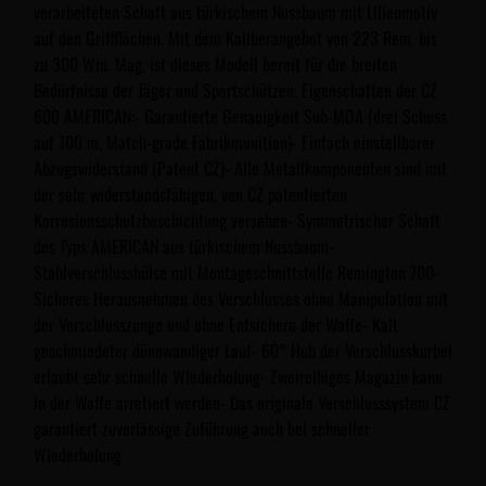
verarbeiteten Schaft aus türkischem Nussbaum mit Lilienmotiv
auf den Griffflächen. Mit dem Kaliberangebot von 223 Rem. bis
zu 300 Win. Mag. ist dieses Modell bereit für die breiten
Bedürfnisse der Jäger und Sportschützen. Eigenschaften der CZ
600 AMERICAN:- Garantierte Genauigkeit Sub-MOA (drei Schuss
auf 100 m, Match-grade Fabrikmunition)- Einfach einstellbarer
Abzugswiderstand (Patent CZ)- Alle Metallkomponenten sind mit
der sehr widerstandsfähigen, von CZ patentierten
Korrosionsschutzbeschichtung versehen- Symmetrischer Schaft
des Typs AMERICAN aus türkischem Nussbaum-
Stahlverschlusshülse mit Montageschnittstelle Remington 700-
Sicheres Herausnehmen des Verschlusses ohne Manipulation mit
der Verschlusszunge und ohne Entsichern der Waffe- Kalt
geschmiedeter dünnwandiger Lauf- 60° Hub der Verschlusskurbel
erlaubt sehr schnelle Wiederholung- Zweireihiges Magazin kann
in der Waffe arretiert werden- Das originale Verschlusssystem CZ
garantiert zuverlässige Zuführung auch bei schneller
Wiederholung