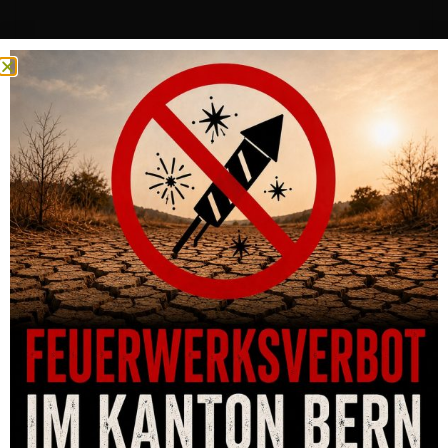
REPETIERBÜCHSE CZ 600 ERGO, 8×57 IS, 5-SCHUSS, LAUF
508MM, M15X1
CHF
1,530.00