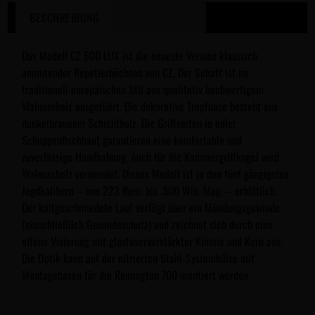
BESCHREIBUNG
WEITERE INFOS
Das Modell CZ 600 LUX ist die neueste Version klassisch
anmutender Repetierbüchsen von CZ. Der Schaft ist im
traditionell europäischen Stil aus qualitativ hochwertigem
Walnussholz ausgeführt. Die dekorative Tropfnase besteht aus
dunkelbraunem Schichtholz. Die Griffseiten in edler
Schuppenfischhaut garantieren eine komfortable und
zuverlässige Handhabung. Auch für die Kammergriffkugel wird
Walnussholz verwendet. Dieses Modell ist in den fünf gängigsten
Jagdkalibern – von 223 Rem. bis .300 Win. Mag. – erhältlich.
Der kaltgeschmiedete Lauf verfügt über ein Mündungsgewinde
(einschließlich Gewindeschutz) und zeichnet sich durch eine
offene Visierung mit glasfaserverstärkter Kimme und Korn aus.
Die Optik kann auf der nitrierten Stahl-Systemhülse mit
Montagebasen für die Remington 700 montiert werden.