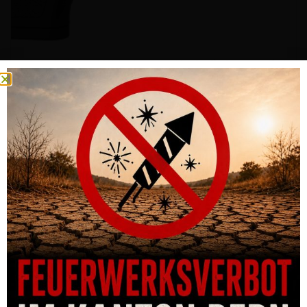
PISTOLE CZ P-09 SR 9MM PARA 19-SCHUSS GEWINDE 1/2-28
UNEF 3A
CHF
790.00