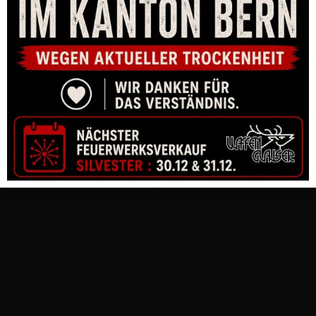
REPETIERBÜCHSE CZ 600 ERGO, 8×57 IS, 5-SCHUSS, LAUF
508MM, M15X1
CHF
1,530.00