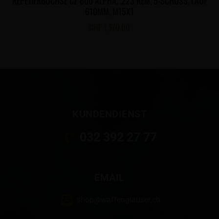
REPETIERBÜCHSE CZ 600 ALPHA, .223 REM, 5-SCHUSS, LAUF
610MM, M15X1
CHF
1,370.00
KUNDENDIENST
032 392 27 77
EMAIL
shop@waffenglauser.ch