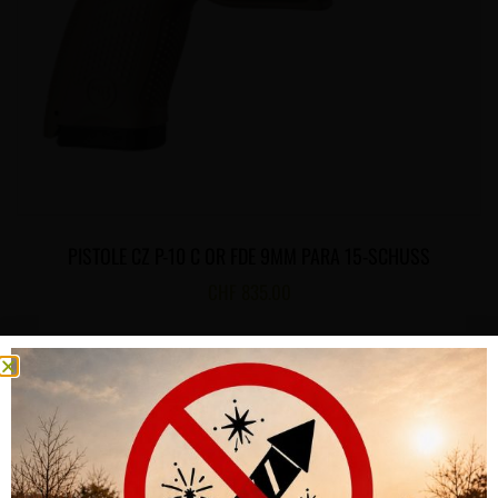
PISTOLE CZ P-10 C OR FDE 9MM PARA 15-SCHUSS
CHF
835.00