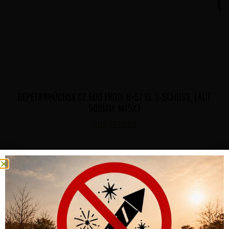
REPETIERBÜCHSE CZ 600 ERGO, 8×57 IS, 5-SCHUSS, LAUF
508MM, M15X1
CHF
1,530.00