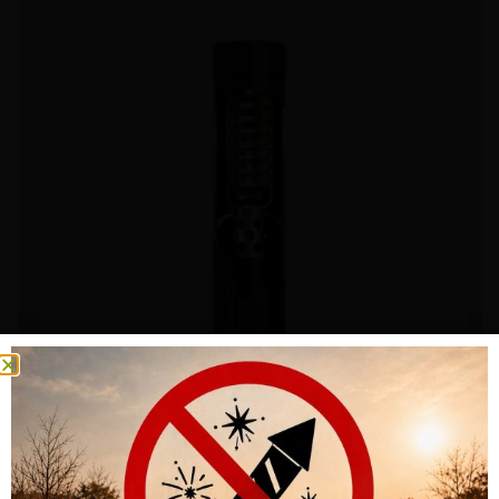
SCHALLDÄMPFER SVEMKO HUNTER MAGNUM 1.0 KALIBER .30
MIT M18X1 GEWINDE