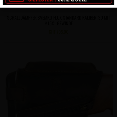
SCHALLDÄMPFER SVEMKO FLUX STANDARD KALIBER .30 MIT
M15X1 GEWINDE
CHF
795.00