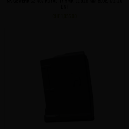
KK-GEWEHR CZ 457 ROYAL .17 HMR, LL 525 MM BLUE, 1/2-20
UNF
CHF
1,055.00