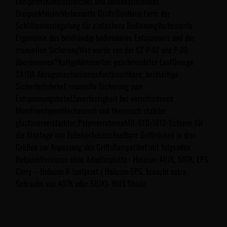
FootprintsKontrastreiches und lumineszierendes
DreipunktvisierVerbesserte GriffrillenNeue Form der
Schlittenverriegelung für einfachere BedienungVerbesserte
Ergonomie des beidhändig bedienbaren Entspanners und der
manuellen SicherungWas wurde von der CZ P-07 und P-09
übernommen?Kaltgehämmerter, geschmiedeter LaufOmega
SA/DA AbzugsmechanismusAustauschbare, beidseitige
Sicherheitshebel, manuelle Sicherung zum
EntspannungshebelZuverlässigkeit bei verschiedenen
MunitionstypenMechanisch und thermisch stabiler,
glasfaserverstärkter PolymerrahmenMIL-STD-1913-Schiene für
die Montage von ZubehörAuswechselbare Griffrücken in drei
Größen zur Anpassung des GriffsKompatibel mit folgenden
Rotpunktivisieren ohne Adapterplatte:- Holosun 407K, 507K, EPS
Carry – Holosun K footprint ( Holosun EPS, braucht extra
Schraube von 407K oder 507K)- RMS Shield