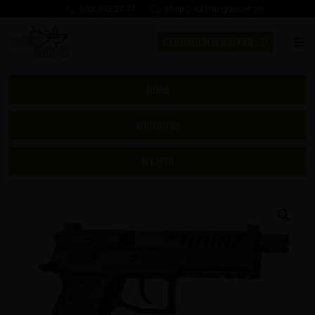
032 392 27 77
shop@waffenglauser.ch
GEBRAUCHTEWAFFEN.CH
HOME
SORTIMENT
WAFFEN