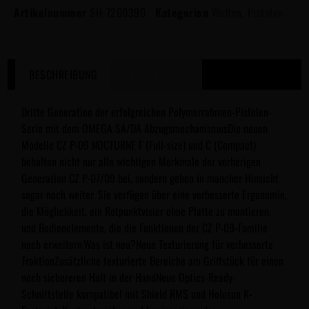
Artikelnummer
SH-7200390
Kategorien
Waffen
,
Pistolen
BESCHREIBUNG
WEITERE INFOS
Dritte Generation der erfolgreichen Polymerrahmen-Pistolen-
Serie mit dem OMEGA SA/DA AbzugsmechanismusDie neuen
Modelle CZ P-09 NOCTURNE F (Full-size) und C (Compact)
behalten nicht nur alle wichtigen Merkmale der vorherigen
Generation CZ P-07/09 bei, sondern gehen in mancher Hinsicht
sogar noch weiter. Sie verfügen über eine verbesserte Ergonomie,
die Möglichkeit, ein Rotpunktvisier ohne Platte zu montieren,
und Bedienelemente, die die Funktionen der CZ P-09-Familie
noch erweitern.Was ist neu?Neue Texturierung für verbesserte
TraktionZusätzliche texturierte Bereiche am Griffstück für einen
noch sichereren Halt in der HandNeue Optics-Ready-
Schnittstelle kompatibel mit Shield RMS und Holosun K-