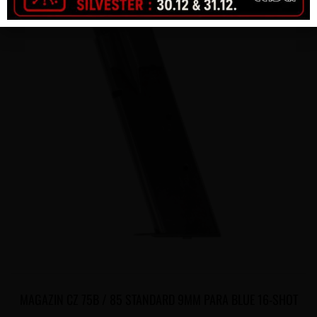
MAGAZIN CZ 75B / 85 STANDARD 9MM PARA BLUE 16-SHOT