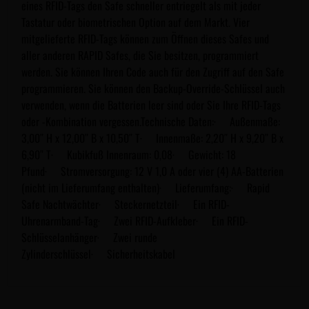
eines RFID-Tags den Safe schneller entriegelt als mit jeder
Tastatur oder biometrischen Option auf dem Markt. Vier
mitgelieferte RFID-Tags können zum Öffnen dieses Safes und
aller anderen RAPID Safes, die Sie besitzen, programmiert
werden. Sie können Ihren Code auch für den Zugriff auf den Safe
programmieren. Sie können den Backup-Override-Schlüssel auch
verwenden, wenn die Batterien leer sind oder Sie Ihre RFID-Tags
oder -Kombination vergessen.Technische Daten:· Außenmaße:
3,00″ H x 12,00″ B x 10,50″ T· Innenmaße: 2,20″ H x 9,20″ B x
6,90″ T· Kubikfuß Innenraum: 0,08· Gewicht: 18
Pfund· Stromversorgung: 12 V 1,0 A oder vier (4) AA-Batterien
(nicht im Lieferumfang enthalten)· Lieferumfang:· Rapid
Safe Nachtwächter· Steckernetzteil· Ein RFID-
Uhrenarmband-Tag· Zwei RFID-Aufkleber· Ein RFID-
Schlüsselanhänger· Zwei runde
Zylinderschlüssel· Sicherheitskabel