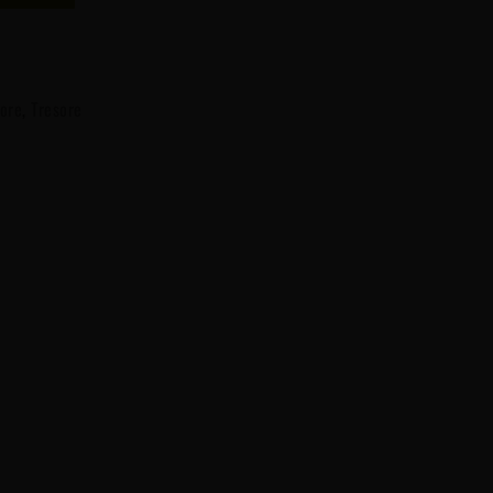
sore
,
Tresore