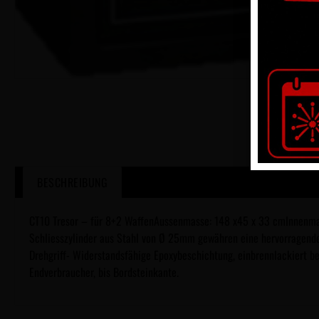
BESCHREIBUNG
CT10 Tresor – für 8+2 WaffenAussenmasse: 148 x45 x 33 cmInnenmas
Schliesszylinder aus Stahl von Ø 25mm gewähren eine hervorragende 
Drehgriff- Widerstandsfähige Epoxybeschichtung, einbrennlackiert be
Endverbraucher, bis Bordsteinkante.