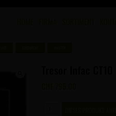
HOME
FIRMA
SORTIMENT
KONT
OME
SORTIMENT
WAFFEN
Tresor Infac CT10
CHF
795.00
DIESES PRODUKT AN