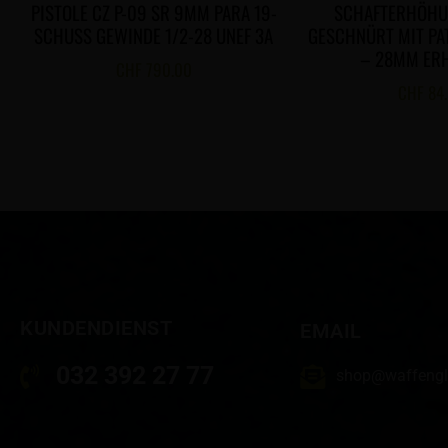
PISTOLE CZ P-09 SR 9MM PARA 19-
SCHAFTERHÖHU
SCHUSS GEWINDE 1/2-28 UNEF 3A
GESCHNÜRT MIT P
– 28MM ER
CHF
790.00
CHF
84
KUNDENDIENST
EMAIL
032 392 27 77
shop@waffengl