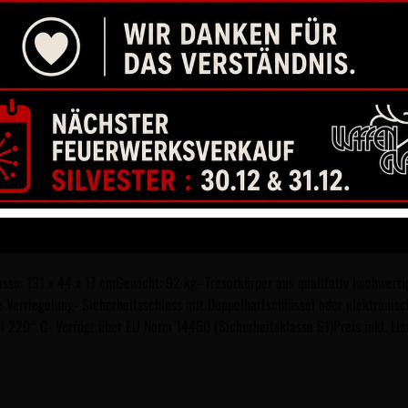
se: 131 x 44 x 17 cmGewicht: 92 kg- Tresorkörper aus qualitativ hochwer
Verriegelung- Sicherheitsschloss mit Doppelbartschlüssel oder elektronisc
i 220° C- Verfügt über EU Norm 14450 (Sicherheitsklasse S1)Preis inkl. Lie