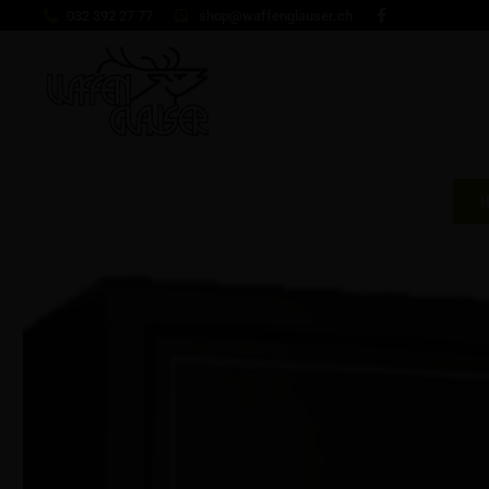
032 392 27 77
shop@waffenglauser.ch
H