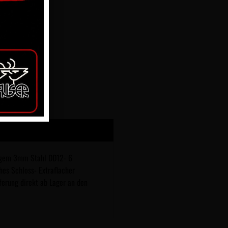
tigem 3mm Stahl DD12- 6
hes Schloss- Extraflacher
ferung direkt ab Lager an den