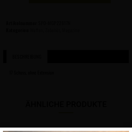
Artikelnummer
SPO-MGP22617N
Kategorien
Waffen
,
Zubehör
,
Magazine
BESCHREIBUNG
17 Schuss, ohne Extension
ÄHNLICHE PRODUKTE