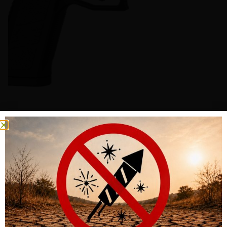
PISTOLE CZ P-09 SR 9MM PARA 19-SCHUSS GEWINDE 1/2-28
UNEF 3A
CHF
790.00