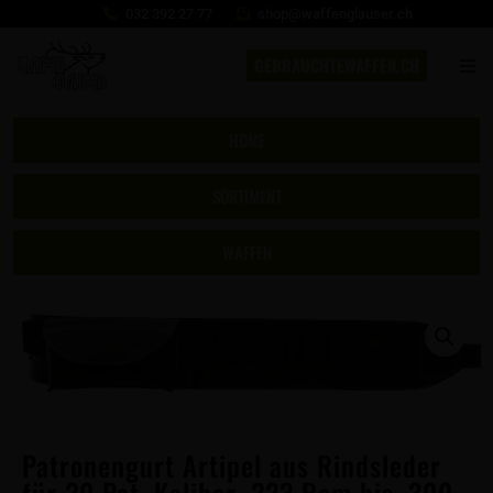
032 392 27 77
shop@waffenglauser.ch
GEBRAUCHTEWAFFEN.CH
HOME
SORTIMENT
WAFFEN
Patronengurt Artipel aus Rindsleder
für 20 Pat. Kaliber .223 Rem bis .300