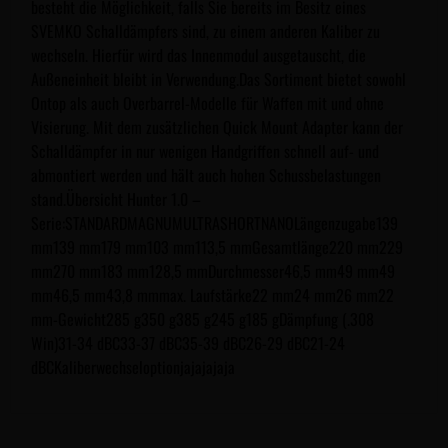
besteht die Möglichkeit, falls Sie bereits im Besitz eines
SVEMKO Schalldämpfers sind, zu einem anderen Kaliber zu
wechseln. Hierfür wird das Innenmodul ausgetauscht, die
Außeneinheit bleibt in Verwendung.Das Sortiment bietet sowohl
Ontop als auch Overbarrel-Modelle für Waffen mit und ohne
Visierung. Mit dem zusätzlichen Quick Mount Adapter kann der
Schalldämpfer in nur wenigen Handgriffen schnell auf- und
abmontiert werden und hält auch hohen Schussbelastungen
stand.Übersicht Hunter 1.0 –
Serie:STANDARDMAGNUMULTRASHORTNANOLängenzugabe139
mm139 mm179 mm103 mm113,5 mmGesamtlänge220 mm229
mm270 mm183 mm128,5 mmDurchmesser46,5 mm49 mm49
mm46,5 mm43,8 mmmax. Laufstärke22 mm24 mm26 mm22
mm-Gewicht285 g350 g385 g245 g185 gDämpfung (.308
Win)31-34 dBC33-37 dBC35-39 dBC26-29 dBC21-24
dBCKaliberwechseloptionjajajajaja