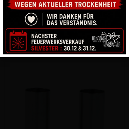
PISTOLE CZ P-09 SR 9MM PARA 19-SCHUSS GEWINDE 1/2-28
UNEF 3A
CHF
790.00