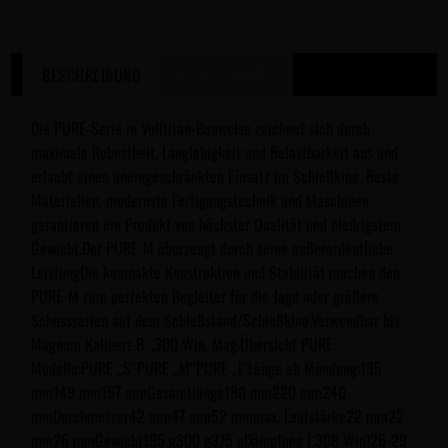
BESCHREIBUNG
WEITERE INFOS
Die PURE-Serie in Volltitan-Bauweise zeichnet sich durch
maximale Robustheit, Langlebigkeit und Belastbarkeit aus und
erlaubt einen uneingeschränkten Einsatz im Schießkino. Beste
Materialien, modernste Fertigungstechnik und Maschinen
garantieren ein Produkt von höchster Qualität und niedrigstem
Gewicht.Der PURE-M überzeugt durch seine außerordentliche
LeistungDie kompakte Konstruktion und Stabilität machen den
PURE-M zum perfekten Begleiter für die Jagd oder größere
Schussserien auf dem Schießstand/Schießkino.Verwendbar bis
Magnum Kaliberz.B. .300 Win. Mag.Übersicht PURE
Modelle:PURE „S“PURE „M“PURE „L“Länge ab Mündung:135
mm149 mm167 mmGesamtlänge180 mm220 mm240
mmDurchmesser42 mm47 mm52 mmmax. Laufstärke22 mm22
mm26 mmGewicht195 g300 g375 gDämpfung (.308 Win)26-29