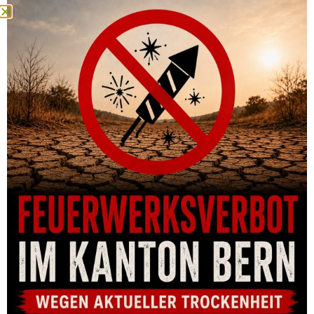
SCHAFTERHÖHUNG ARTIPEL GESCHNÜRT MIT
PATRONENLASCHE – 10MM ERHÖHUNG
CHF
84.00