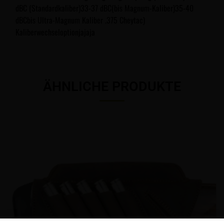
dBC (Standardkaliber)33-37 dBC(bis Magnum-Kaliber)35-40
dBCbis Ultra-Magnum Kaliber .375 Cheytac)
Kaliberwechseloptionjajaja
ÄHNLICHE PRODUKTE