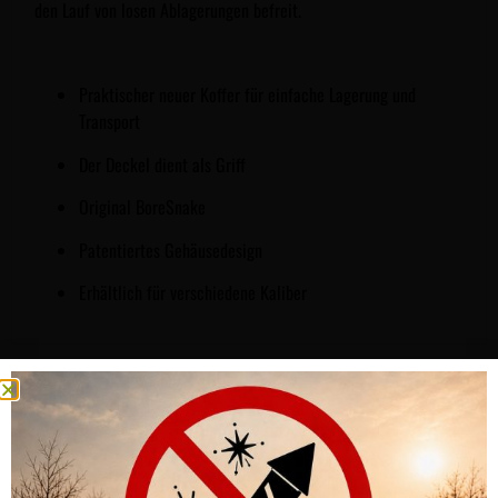
den Lauf von losen Ablagerungen befreit.
Praktischer neuer Koffer für einfache Lagerung und
Transport
Der Deckel dient als Griff
Original BoreSnake
Patentiertes Gehäusedesign
Erhältlich für verschiedene Kaliber
ÄHNLICHE PRODUKTE