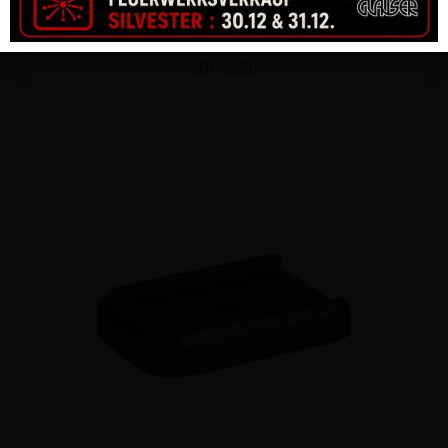
MAGAZIN CZ TS2 UND CZECHMATE 20-SCHUSS, 9MM PARA,
SCHWARZ
CHF
59.00