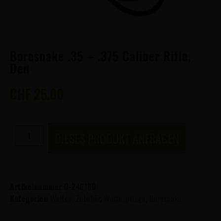
Boresnake .35 – .375 Caliber Rifle,
Den
CHF
25.00
DIESES PRODUKT ANFRAGEN
Artikelnummer
O-24018D
Kategorien
Waffen
,
Zubehör
,
Waffenpflege
,
Boresnake