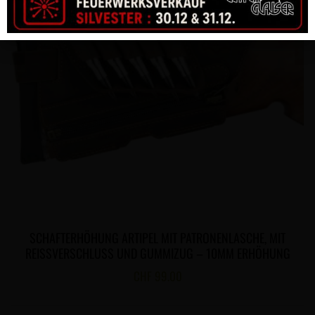
SCHAFTERHÖHUNG ARTIPEL MIT PATRONENLASCHE, MIT
REISSVERSCHLUSS UND GUMMIZUG – 10MM ERHÖHUNG
CHF
99.00