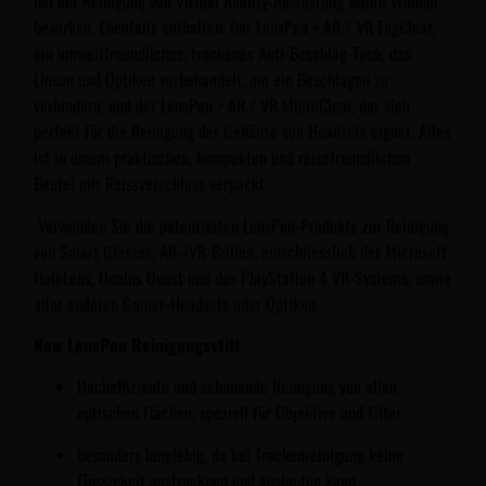
bei der Reinigung von Virtual Reality-Ausrüstung wahre Wunder
bewirken. Ebenfalls enthalten: Der LensPen > AR / VR FogClear,
ein umweltfreundliches, trockenes Anti-Beschlag-Tuch, das
Linsen und Optiken vorbehandelt, um ein Beschlagen zu
verhindern, und der LensPen > AR / VR MicroClear, der sich
perfekt für die Reinigung der Gehäuse von Headsets eignet. Alles
ist in einem praktischen, kompakten und reisefreundlichen
Beutel mit Reissverschluss verpackt.
Verwenden Sie die patentierten LensPen-Produkte zur Reinigung
von Smart Glasses, AR-/VR-Brillen, einschliesslich der Microsoft
HoloLens, Oculus Quest und des PlayStation 4 VR-Systems, sowie
aller anderen Gamer-Headsets oder Optiken.
New LensPen Reinigungsstift
Hocheffiziente und schonende Reinigung von allen
optischen Flächen, speziell für Objektive und Filter
besonders langlebig, da bei Trockenreinigung keine
Flüssigkeit austrocknen und auslaufen kann