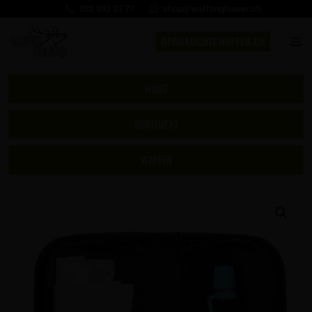
032 392 27 77
shop@waffenglauser.ch
GEBRAUCHTEWAFFEN.CH
HOME
SORTIMENT
WAFFEN