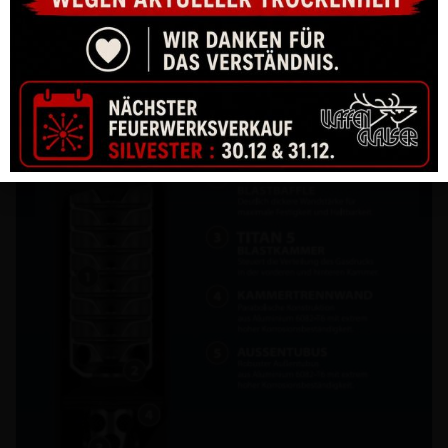
PISTOLE CZ P-10 C OR FDE 9MM PARA 15-SCHUSS
CHF
835.00