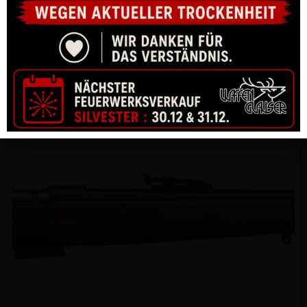
KK-GEWEHR CZ 457 AMERICAN .22 LR, LL 630MM O. VISIER,
GEWINDE 1/2×20
CHF
795.00