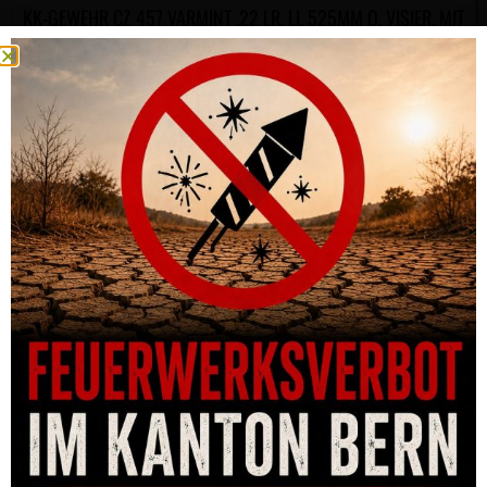
KK-GEWEHR CZ 457 VARMINT .22 LR, LL 525MM O. VISIER, MIT
GEWINDE 1/2-20
CHF
825.00